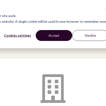
CONNECT
LEARN
ACT
ABOUT
NEWS
 site work.
is website. A single cookie will be used in your browser to remember you
Cookies settings
Accept
Decline
Popular Constancio C. Vigil