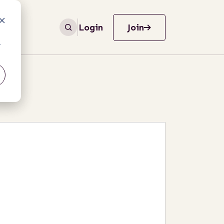
Login
Join
r