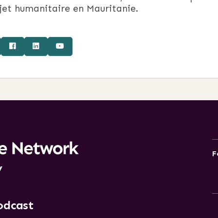
jet humanitaire en Mauritanie.
F
y
odcast