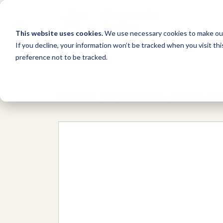
This website uses cookies.
We use necessary cookies to make our
If you decline, your information won’t be tracked when you visit th
preference not to be tracked.
Network
/
Organizations
/
AZIZA CŒ