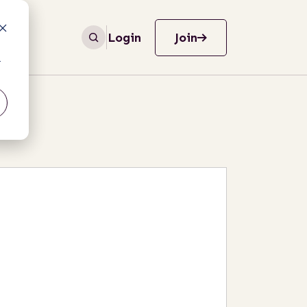
Login
Join
r