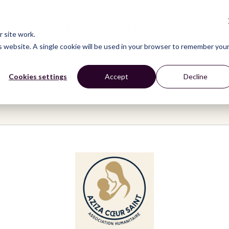
CONNECT
LEARN
ACT
ABOUT
NEWS
 site work.
is website. A single cookie will be used in your browser to remember you
Cookies settings
Accept
Decline
UR SAINT