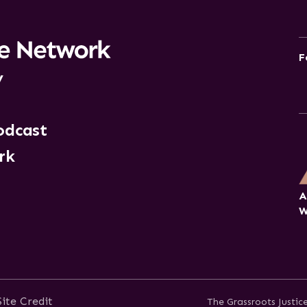
F
y
odcast
rk
A
W
Site Credit
The Grassroots Justi