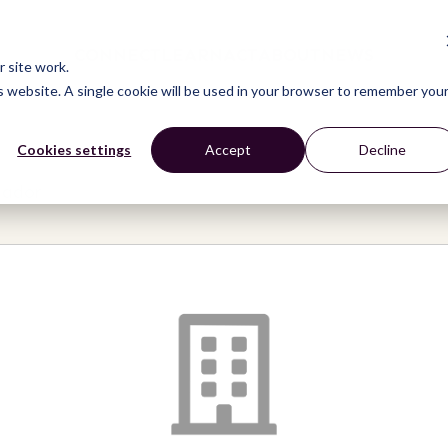
CONNECT
LEARN
ACT
ABOUT
NEWS
 site work.
is website. A single cookie will be used in your browser to remember you
Cookies settings
Accept
Decline
uador