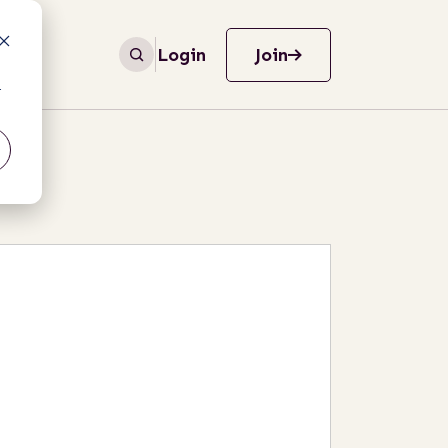
Login
Join
r