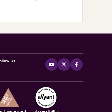
ollow Us
nthem Award
Accessibility