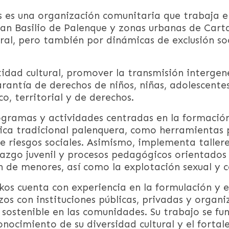
s es una organización comunitaria que trabaja e
San Basilio de Palenque y zonas urbanas de Car
ral, pero también por dinámicas de exclusión so
ntidad cultural, promover la transmisión interge
garantía de derechos de niños, niñas, adolescent
o, territorial y de derechos.
gramas y actividades centradas en la formación a
ca tradicional palenquera, como herramientas pa
e riesgos sociales. Asimismo, implementa taller
azgo juvenil y procesos pedagógicos orientados 
ón de menores, así como la explotación sexual y 
os cuenta con experiencia en la formulación y e
rzos con instituciones públicas, privadas y organi
sostenible en las comunidades. Su trabajo se fu
onocimiento de su diversidad cultural y el forta