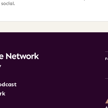
social.
F
y
odcast
rk
A