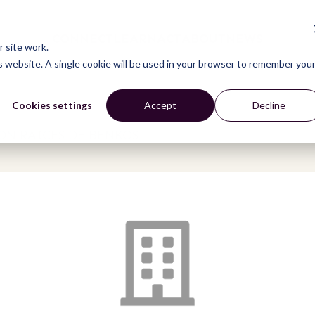
CONNECT
LEARN
ACT
ABOUT
NEWS
 site work.
is website. A single cookie will be used in your browser to remember you
Cookies settings
Accept
Decline
ON RAICES DE BENKOS