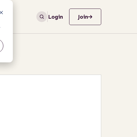
Login
Join
r