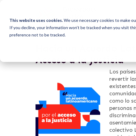
This website uses cookies.
We use necessary cookies to make our
If you decline, your information won’t be tracked when you visit th
preference not to be tracked.
Hacia un Acuerdo Lat
Acceso a la Justicia
Los paíse
revertir l
existentes,
comunidad
como lo so
personas m
discrimina
asentamien
colectivo 