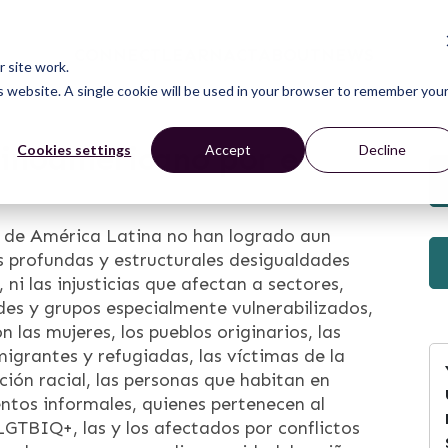
CONNECT
LEARN
ACT
ABOUT
NEWS
 site work.
is website. A single cookie will be used in your browser to remember you
inoamericano por el
Cookies settings
Accept
Decline
s de América Latina no han logrado aun
as profundas y estructurales desigualdades
 ni las injusticias que afectan a sectores,
es y grupos especialmente vulnerabilizados,
n las mujeres, los pueblos originarios, las
igrantes y refugiadas, las víctimas de la
ción racial, las personas que habitan en
tos informales, quienes pertenecen al
LGTBIQ+, las y los afectados por conflictos