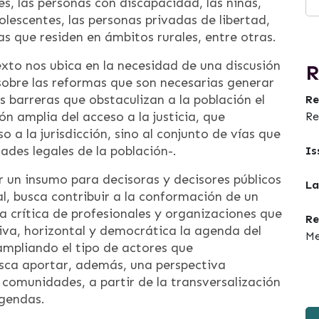
s, las personas con discapacidad, las niñas,
olescentes, las personas privadas de libertad,
as que residen en ámbitos rurales, entre otras.
xto nos ubica en la necesidad de una discusión
R
obre las reformas que son necesarias generar
las barreras que obstaculizan a la población el
Re
ón amplia del acceso a la justicia, que
Re
 a la jurisdicción, sino al conjunto de vías que
ades legales de la población-.
Is
 un insumo para decisoras y decisores públicos
La
l, busca contribuir a la conformación de un
 crítica de profesionales y organizaciones que
Re
iva, horizontal y democrática la agenda del
Me
ampliando el tipo de actores que
usca aportar, además, una perspectiva
s comunidades, a partir de la transversalización
agendas.