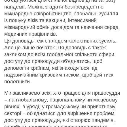
об’єднуються для спільної відповіді на загрозу
пандемії. Можна згадати безпрецедентне
міжнародне співробітництво, глобальні зусилля
із пошуку ліків та вакцини, інтенсивний
міжнародний обмін досвідом та навчання серед
медичних працівників.
Ця доповідь теж є плодом колективних зусиль.
Але це лише початок. Ця доповідь є також
закликом до всієї глобальної спільноти сфери
доступу до правосуддя об’єднатись, щоб
допомогти країнам, які знаходяться під
надзвичайним кризовим тиском, щоб цей тиск
полегшити.
Ми закликаємо всіх, хто працює для правосуддя
– на глобальному, національному чи місцевому
рівнях; в уряді, у громадському чи приватному
секторі – об’єднатися для вирішення проблем
доступу до правосуддя, які створює пандемія,