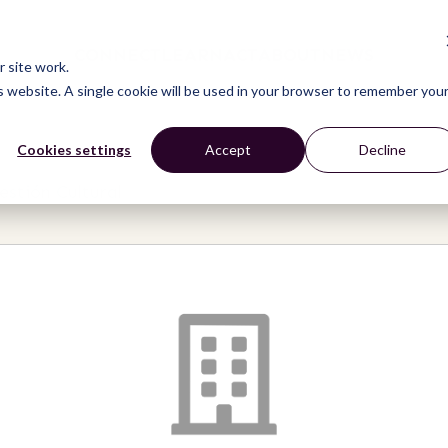
CONNECT
LEARN
ACT
ABOUT
NEWS
 site work.
is website. A single cookie will be used in your browser to remember you
Cookies settings
Accept
Decline
estión Cultural