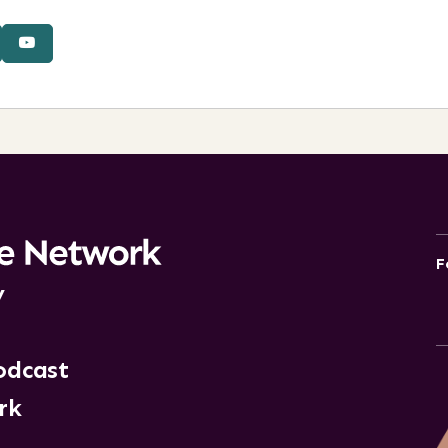
F
y
odcast
rk