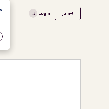
Login
Join
r