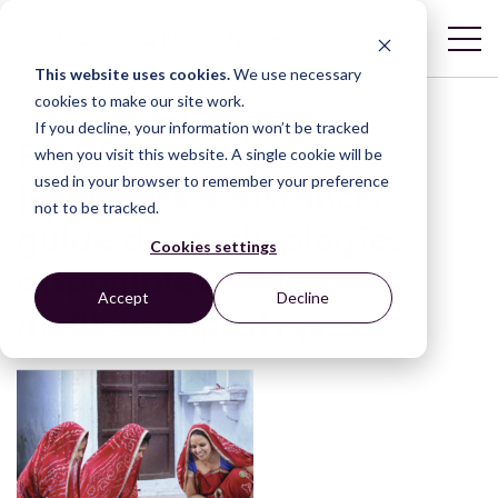
This website uses cookies.
We use necessary
cookies to make our site work.
If you decline, your information won’t be tracked
Fournir des services
when you visit this website. A single cookie will be
used in your browser to remember your preference
juridiques à distance:
not to be tracked.
guide des technologies
Cookies settings
disponibles et des
Accept
Decline
meilleures pratiques