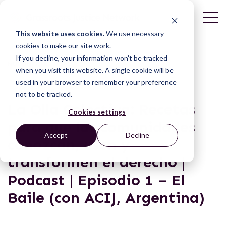
This website uses cookies.
We use necessary
cookies to make our site work.
If you decline, your information won’t be tracked
MULTIMEDIA
when you visit this website. A single cookie will be
used in your browser to remember your preference
not to be tracked.
La Olla Colectiva: Recetas
Cookies settings
para que las comunidades
Accept
Decline
conozcan, usen y
transformen el derecho |
Podcast | Episodio 1 – El
Baile (con ACIJ, Argentina)