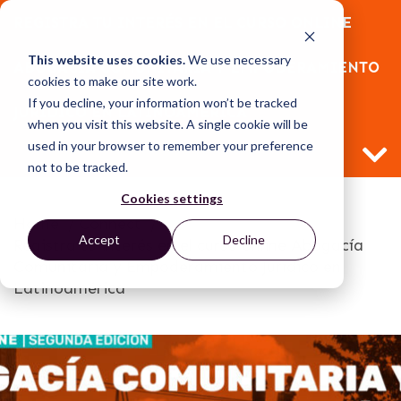
REGISTRA TU INTERÉS EN EL CURSO ONLINE
This website uses cookies.
We use necessary
ABOGACÍA COMUNITARIA Y EMPODERAMIENTO
cookies to make our site work.
If you decline, your information won’t be tracked
JURÍDICO EN LATINOAMÉRICA
when you visit this website. A single cookie will be
used in your browser to remember your preference
not to be tracked.
Cookies settings
Home
/
Connect
/
Accept
Decline
Registra tu interés en el curso online Abogacía
Comunitaria y Empoderamiento Jurídico en
Latinoamérica