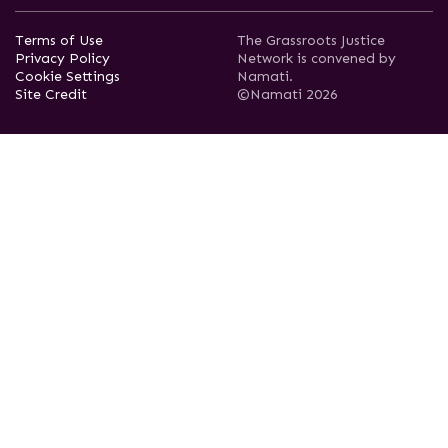
Terms of Use
The Grassroots Justice
Privacy Policy
Network is convened by
Cookie Settings
Namati.
Site Credit
©Namati 2026